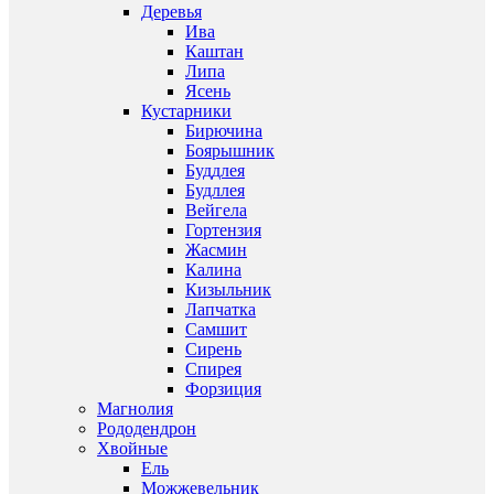
Деревья
Ива
Каштан
Липа
Ясень
Кустарники
Бирючина
Боярышник
Буддлея
Будллея
Вейгела
Гортензия
Жасмин
Калина
Кизыльник
Лапчатка
Самшит
Сирень
Спирея
Форзиция
Магнолия
Рододендрон
Хвойные
Ель
Можжевельник