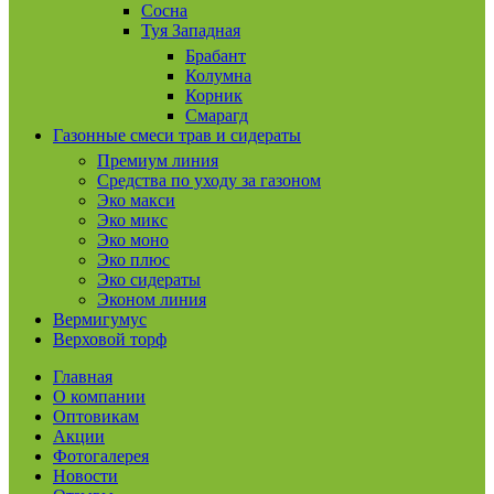
Сосна
Туя Западная
Брабант
Колумна
Корник
Смарагд
Газонные смеси трав и сидераты
Премиум линия
Средства по уходу за газоном
Эко макси
Эко микс
Эко моно
Эко плюс
Эко сидераты
Эконом линия
Вермигумус
Верховой торф
Главная
О компании
Оптовикам
Акции
Фотогалерея
Новости