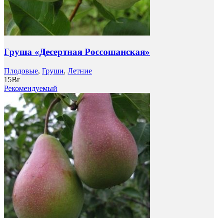
Груша «Десертная Россошанская»
Плодовые
,
Груши
,
Летние
15
Br
Рекомендуемый