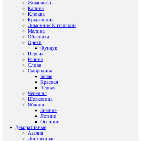
Жимолость
Калина
Клюква
Крыжовник
Лимонник Китайский
Малина
Облепиха
Орехи
Фундук
Персик
Рябина
Слива
Смородина
Белая
Красная
Чёрная
Черешня
Шелковица
Яблони
Зимние
Летние
Осенние
Декоративные
Азалия
Лиственные