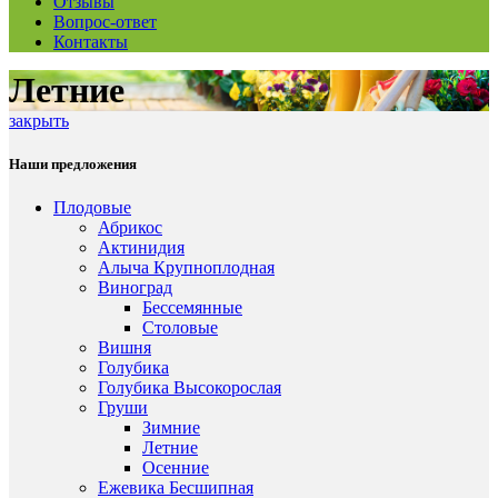
Отзывы
Вопрос-ответ
Контакты
Летние
закрыть
Наши предложения
Плодовые
Абрикос
Актинидия
Алыча Крупноплодная
Виноград
Бессемянные
Столовые
Вишня
Голубика
Голубика Высокорослая
Груши
Зимние
Летние
Осенние
Ежевика Бесшипная