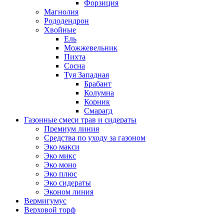
Форзиция
Магнолия
Рододендрон
Хвойные
Ель
Можжевельник
Пихта
Сосна
Туя Западная
Брабант
Колумна
Корник
Смарагд
Газонные смеси трав и сидераты
Премиум линия
Средства по уходу за газоном
Эко макси
Эко микс
Эко моно
Эко плюс
Эко сидераты
Эконом линия
Вермигумус
Верховой торф