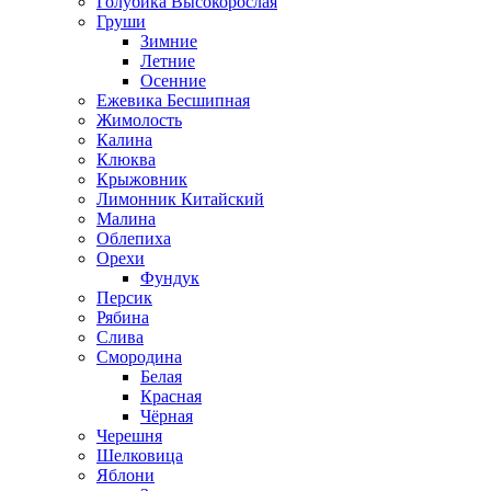
Голубика Высокорослая
Груши
Зимние
Летние
Осенние
Ежевика Бесшипная
Жимолость
Калина
Клюква
Крыжовник
Лимонник Китайский
Малина
Облепиха
Орехи
Фундук
Персик
Рябина
Слива
Смородина
Белая
Красная
Чёрная
Черешня
Шелковица
Яблони