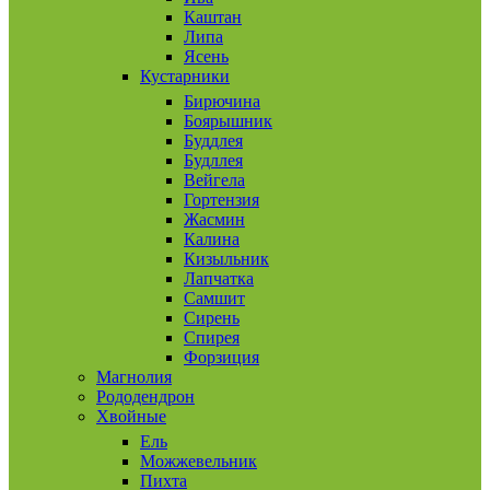
Каштан
Липа
Ясень
Кустарники
Бирючина
Боярышник
Буддлея
Будллея
Вейгела
Гортензия
Жасмин
Калина
Кизыльник
Лапчатка
Самшит
Сирень
Спирея
Форзиция
Магнолия
Рододендрон
Хвойные
Ель
Можжевельник
Пихта