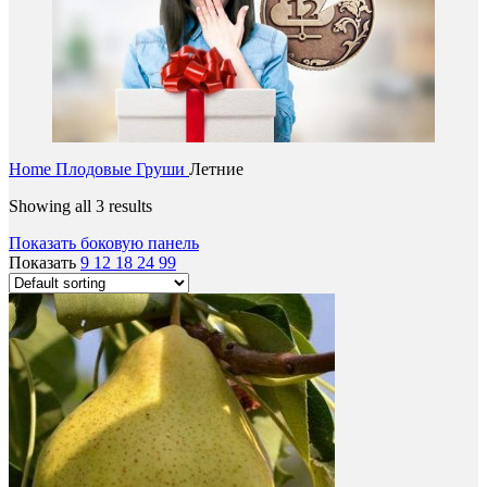
Home
Плодовые
Груши
Летние
Showing all 3 results
Показать боковую панель
Показать
9
12
18
24
99