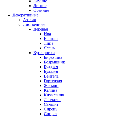
Зимние
Летние
Осенние
Декоративные
Азалия
Лиственные
Деревья
Ива
Каштан
Липа
Ясень
Кустарники
Бирючина
Боярышник
Буддлея
Будллея
Вейгела
Гортензия
Жасмин
Калина
Кизыльник
Лапчатка
Самшит
Сирень
Спирея