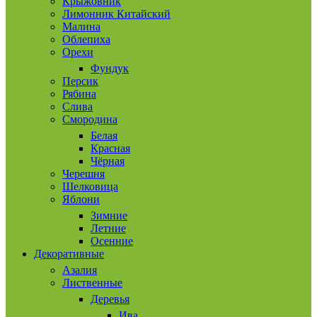
Крыжовник
Лимонник Китайский
Малина
Облепиха
Орехи
Фундук
Персик
Рябина
Слива
Смородина
Белая
Красная
Чёрная
Черешня
Шелковица
Яблони
Зимние
Летние
Осенние
Декоративные
Азалия
Лиственные
Деревья
Ива