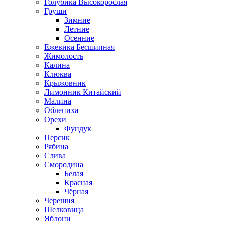
Голубика Высокорослая
Груши
Зимние
Летние
Осенние
Ежевика Бесшипная
Жимолость
Калина
Клюква
Крыжовник
Лимонник Китайский
Малина
Облепиха
Орехи
Фундук
Персик
Рябина
Слива
Смородина
Белая
Красная
Чёрная
Черешня
Шелковица
Яблони