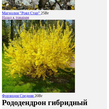
Магнолия "Роял Стар"
25
Br
Назад к товарам
Форзиция Средняя
20
Br
Рододендрон гибридный