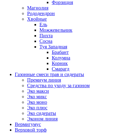
Форзиция
Магнолия
Рододендрон
Хвойные
Ель
Можжевельник
Пихта
Сосна
Туя Западная
Брабант
Колумна
Корник
Смарагд
Газонные смеси трав и сидераты
Премиум линия
Средства по уходу за газоном
Эко макси
Эко микс
Эко моно
Эко плюс
Эко сидераты
Эконом линия
Вермигумус
Верховой торф