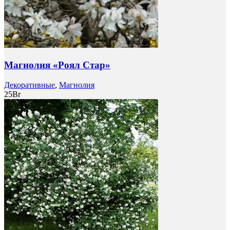
Магнолия «Роял Стар»
Декоративные
,
Магнолия
25
Br