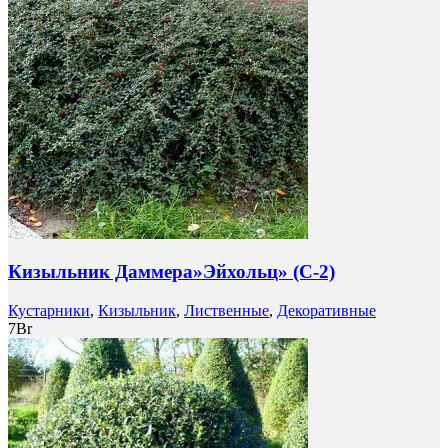
Кизыльник Даммера»Эйхольц» (C-2)
Кустарники
,
Кизыльник
,
Лиственные
,
Декоративные
7
Br