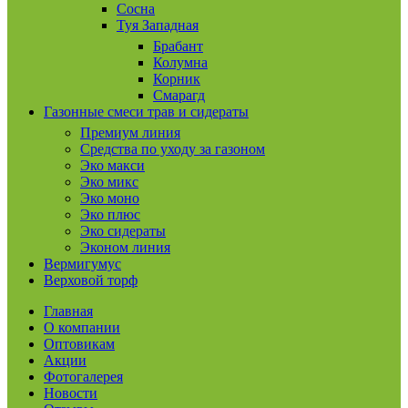
Сосна
Туя Западная
Брабант
Колумна
Корник
Смарагд
Газонные смеси трав и сидераты
Премиум линия
Средства по уходу за газоном
Эко макси
Эко микс
Эко моно
Эко плюс
Эко сидераты
Эконом линия
Вермигумус
Верховой торф
Главная
О компании
Оптовикам
Акции
Фотогалерея
Новости