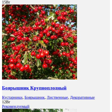
15
Br
Боярышник Крупноплодный
Кустарники
,
Боярышник
,
Лиственные
,
Декоративные
12
Br
Рекомендуемый