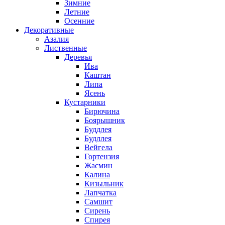
Зимние
Летние
Осенние
Декоративные
Азалия
Лиственные
Деревья
Ива
Каштан
Липа
Ясень
Кустарники
Бирючина
Боярышник
Буддлея
Будллея
Вейгела
Гортензия
Жасмин
Калина
Кизыльник
Лапчатка
Самшит
Сирень
Спирея