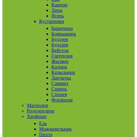
Каштан
Липа
Ясень
Кустарники
Бирючина
Боярышник
Буддлея
Будллея
Вейгела
Гортензия
Жасмин
Калина
Кизыльник
Лапчатка
Самшит
Сирень
Спирея
Форзиция
Магнолия
Рододендрон
Хвойные
Ель
Можжевельник
Пихта