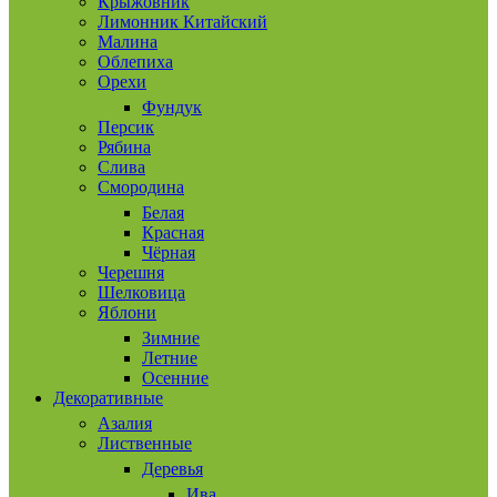
Крыжовник
Лимонник Китайский
Малина
Облепиха
Орехи
Фундук
Персик
Рябина
Слива
Смородина
Белая
Красная
Чёрная
Черешня
Шелковица
Яблони
Зимние
Летние
Осенние
Декоративные
Азалия
Лиственные
Деревья
Ива