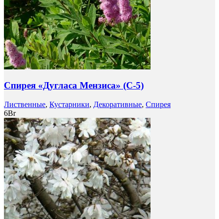
Спирея «Дугласа Мензиса» (C-5)
Лиственные
,
Кустарники
,
Декоративные
,
Спирея
6
Br