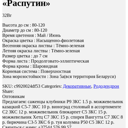
«Распутин»
32
Br
Высота до см : 80-120
Диаметр до см : 80-120
Время цветения : Май / Июнь
Окраска цветка : Насыщенно-фиолетовая
Весенняя окраска листвы : Тёмно-зеленая
Летняя окраска листвы : Тёмно-зеленая
Размер цветка : до 7 см
Форма листа : Продолговато-эллиптическая
Форма кроны : Шаровидная
Корневая система : Поверхностная
Зона морозостойкости : Зона 5а(вся территория Беларуси)
SKU:
c9920024df53
Categories:
Декоративные
,
Рододендрон
Share:
Оптовикам
Предлагаем: саженцы клубники Р9 ЗКС 1.5 р. можжевельник
казацкий С5-7 ЗКС 10 р. виноград столовый в ассортименте
С2 ЗКС 12 р. можжевельник блюкарпет С5 ЗКС 15 р.
можжевельник Хетц С7 ЗКС 15 р. спирея Вангутта С7 ЗКС 8
р. бирючина С3-5 ЗКС 6 р. туя колумна Р50 С5 ЗКС 12 р.
Связаться с нами: +37544 576 99 57