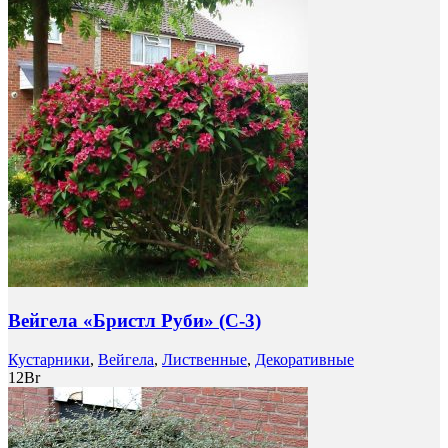
Вейгела «Бристл Руби» (C-3)
Кустарники
,
Вейгела
,
Лиственные
,
Декоративные
12
Br